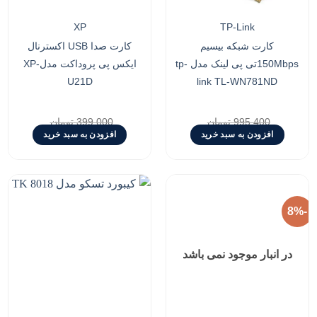
XP
TP-Link
کارت شبکه بیسیم
کارت صدا USB اکسترنال
150Mbpsتی پی لینک مدل tp-
ایکس پی پروداکت مدلXP-
U21D
link TL-WN781ND
995,400
تومان
399,000
تومان
Current
Original
Current
Original
890,000
تومان
367,000
تومان
افزودن به سبد خرید
افزودن به سبد خرید
price
price
price
price
is:
was:
is:
was:
995,400 تومان.
890,000 تومان.
399,000 تومان.
367,000 تومان.
-8%
افزودن
افزودن
به
به
در انبار موجود نمی باشد
علاقه
علاقه
مندی
مندی
ها
ها