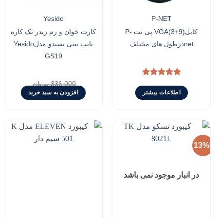
Yesido
P-NET
کابلVGA(3+9) پی نت P-
کارت خوان و رم ریدر تک کاره
netدرطول های مختلف
تایپ سی یسیدو مدلYesido
GS19
نمره
5.00
336,000
تومان
Current
Original
290,000
تومان
از 5
اطلاعات بیشتر
افزودن به سبد خرید
price
price
is:
was:
336,000 تومان.
290,000 تومان.
-13%
افزودن
افزودن
به
به
در انبار موجود نمی باشد
علاقه
علاقه
مندی
مندی
ها
ها