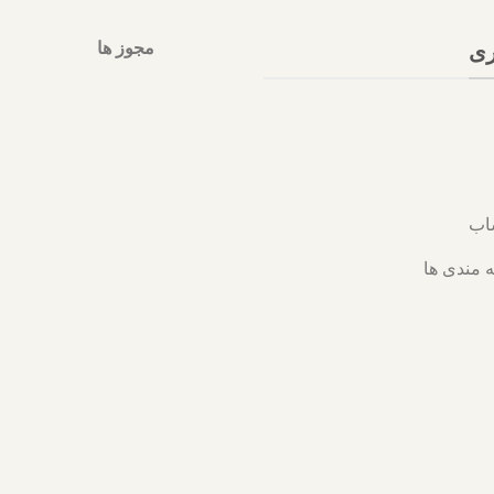
the
product
مجوز ها
ری
page
اب
 مندی ها