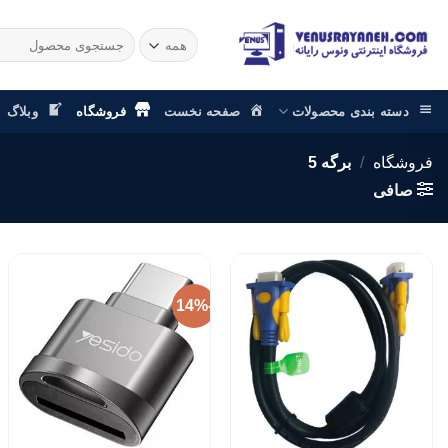
رش
ز
جستجو
برای:
حتوا
دسته بندی محصولات
صفحه نخست
فروشگاه
وبلاگ
فروشگاه
/
برگه 5
صافی
-14%
افزودن
افزودن
به
به
علاقه
علاقه
مندی
مندی
ها
ها