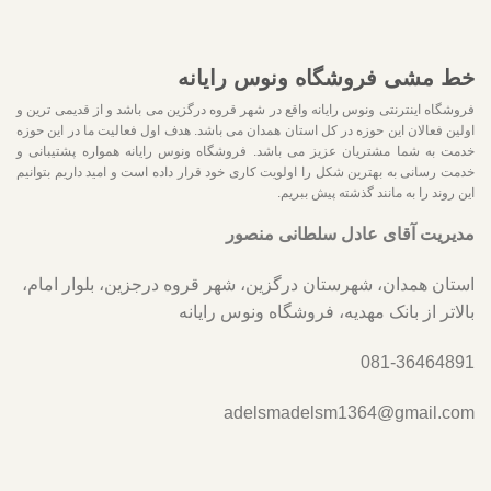
خط مشی فروشگاه ونوس رایانه
فروشگاه اینترنتی ونوس رایانه واقع در شهر قروه درگزین می باشد و از قدیمی ترین و
اولین فعالان این حوزه در کل استان همدان می باشد. هدف اول فعالیت ما در این حوزه
خدمت به شما مشتریان عزیز می باشد. فروشگاه ونوس رایانه همواره پشتیبانی و
خدمت رسانی به بهترین شکل را اولویت کاری خود قرار داده است و امید داریم بتوانیم
این روند را به مانند گذشته پیش ببریم.
مدیریت آقای عادل سلطانی منصور
استان همدان، شهرستان درگزین، شهر قروه درجزین، بلوار امام،
بالاتر از بانک مهدیه، فروشگاه ونوس رایانه
081-36464891
adelsmadelsm1364@gmail.com