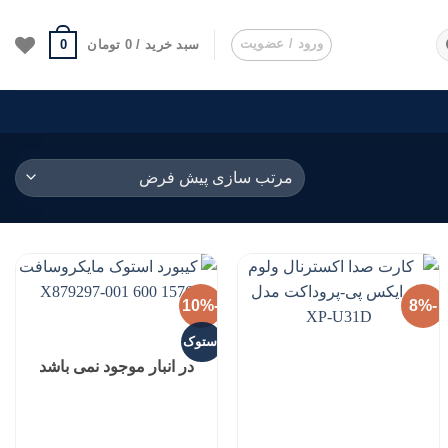
ورود / عضویت
0
سبد خرید /
0
تومان
-10%
-8%
استوک
افزودن
افزودن
به
به
در انبار موجود نمی باشد
علاقه
علاقه
مندی
مندی
ها
ها