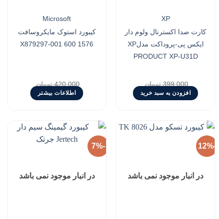
Microsoft
XP
کارت صدا اکسترنال ولوم دار
کیبورد استوک مایکروسافت
ایکس پی-پروداکت مدلXP
1576 X879297-001 600
PRODUCT XP-U31D
399,000
تومان
420,000
تومان
Current
Original
Current
Original
367,000
تومان
380,000
تومان
افزودن به سبد خرید
اطلاعات بیشتر
price
price
price
price
is:
was:
is:
was:
399,000 تومان.
367,000 تومان.
420,000 تومان.
380,000 تومان.
-7%
-12%
افزودن
افزودن
به
به
در انبار موجود نمی باشد
در انبار موجود نمی باشد
علاقه
علاقه
مندی
مندی
ها
ها