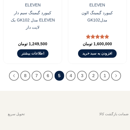
ELEVEN
ELEVEN
کیبورد گیمینگ الون
کیبورد گیمینگ سیم دار
مدلGK102
ELEVEN مدل GK102 بک
لایت دار
نمره
5.00
1,600,000
تومان
1,249,500
تومان
از 5
افزودن به سبد خرید
اطلاعات بیشتر
8
7
6
5
4
3
2
1
ضمانت بازگشت کالا
تحویل سریع