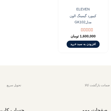
ELEVEN
کیبورد گیمینگ الون
مدلGK102
نمره
5.00
از
1,600,000
تومان
5
افزودن به سبد خرید
ضمانت بازگشت کالا
تحویل سریع
صفحات مهم
حساب کارب