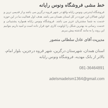
خط مشی فروشگاه ونوس رایانه
فروشگاه اینترنتی ونوس رایانه واقع در شهر قروه درگزین می باشد و از قدیمی ترین و
اولین فعالان این حوزه در کل استان همدان می باشد. هدف اول فعالیت ما در این حوزه
خدمت به شما مشتریان عزیز می باشد. فروشگاه ونوس رایانه همواره پشتیبانی و
خدمت رسانی به بهترین شکل را اولویت کاری خود قرار داده است و امید داریم بتوانیم
این روند را به مانند گذشته پیش ببریم.
مدیریت آقای عادل سلطانی منصور
استان همدان، شهرستان درگزین، شهر قروه درجزین، بلوار امام،
بالاتر از بانک مهدیه، فروشگاه ونوس رایانه
081-36464891
adelsmadelsm1364@gmail.com