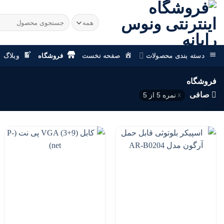
رش
ز
جستجو
برای:
حتوا
دسته بندی محصولات
صفحه نخست
فروشگاه
وبلاگ
فروشگاه
صافی
نمره 5 از 5
افزودن
افزودن
به
به
علاقه
علاقه
مندی
مندی
ها
ها