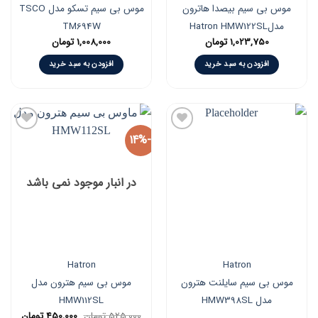
موس بی سیم بیصدا هاترون
موس بی سیم تسکو مدل TSCO
مدلHatron HMW122SL
TM694W
1,023,750
تومان
1,008,000
تومان
افزودن به سبد خرید
افزودن به سبد خرید
-14%
افزودن
افزودن
به
به
در انبار موجود نمی باشد
علاقه
علاقه
مندی
مندی
ها
ها
Hatron
Hatron
موس بی سیم سایلنت هترون
موس بی سیم هترون مدل
مدل HMW398SL
HMW112SL
urrent
Original
525,000
تومان
450,000
تومان