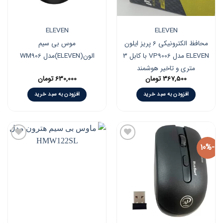
ELEVEN
ELEVEN
محافظ الکترونیکی 6 پریز ایلون
موس بی سیم
ELEVEN مدل VP9006 با کابل 3
الون(ELEVEN)مدل WM906
متری و تاخیر هوشمند
367,500
تومان
630,000
تومان
افزودن به سبد خرید
افزودن به سبد خرید
-10%
افزودن
افزودن
به
به
علاقه
علاقه
مندی
مندی
ها
ها