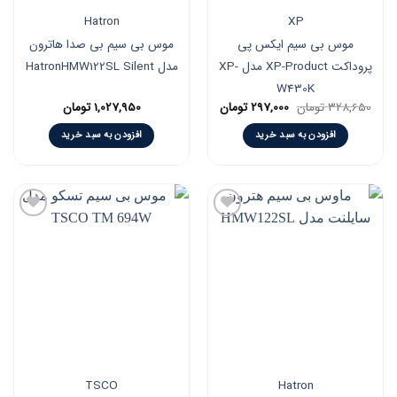
Hatron
XP
موس بی سیم ایکس پی
موس بی سیم بی صدا هاترون
پروداکت XP-Product مدل XP-
مدل HatronHMW122SL Silent
W430K
Current
Original
328,650
تومان
297,000
تومان
1,027,950
تومان
price
price
is:
was:
افزودن به سبد خرید
افزودن به سبد خرید
328,650 تومان.
297,000 تومان.
افزودن
افزودن
به
به
علاقه
علاقه
مندی
مندی
ها
ها
TSCO
Hatron