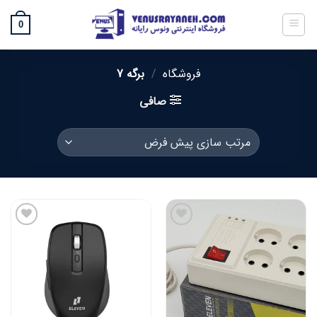
رش
ز
0
حتوا
فروشگاه
/
برگه 7
صافی
افزودن
افزودن
به
به
علاقه
علاقه
مندی
مندی
ها
ها