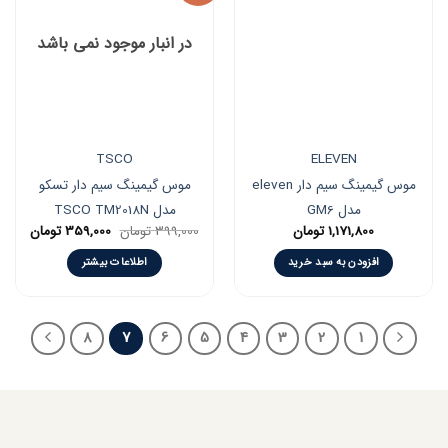
افزودن
افزودن
به
به
در انبار موجود نمی باشد
علاقه
علاقه
مندی
مندی
ها
ها
TSCO
ELEVEN
موس گیمینگ سیم دار eleven
موس گیمینگ سیم دار تسکو
مدل GM6
مدل TSCO TM2018N
urrent
Original
1,171,800
تومان
399,000
تومان
359,000
تومان
price
price
is:
was:
افزودن به سبد خرید
اطلاعات بیشتر
399,000 تومان.
359,000 تو
8
7
6
5
4
3
2
1